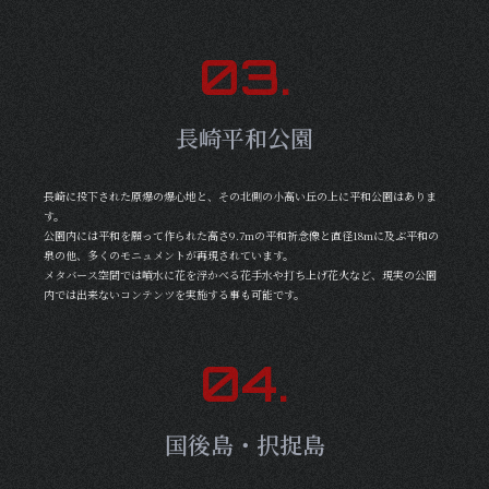
0
3
.
長崎平和公園
長崎に投下された原爆の爆心地と、その北側の小高い丘の上に平和公園はありま
す。
公園内には平和を願って作られた高さ9.7mの平和祈念像と直径18mに及ぶ平和の
泉の他、多くのモニュメントが再現されています。
メタバース空間では噴水に花を浮かべる花手水や打ち上げ花火など、現実の公園
内では出来ないコンテンツを実施する事も可能です。
0
4
.
国後島・択捉島