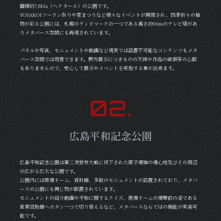
面積約7.8Ha（ヘクタール）の公園です。
YOSAKOIソーラン祭りや雪まつりなど様々なイベントが開催され、四季折々の植
物が彩る公園には、札幌のランドマークの一つである高さ約90mのテレビ塔があ
りメタバース空間にも再現されています。
パネルや写真、モニュメントや動画など現実では設置不可能なコンテンツもメタ
バース空間では用意できます。野外展示につきものの天候や作品の破損等の心配
もありませんので、安心して展示やイベントを実施する事が出来ます。
0
2
.
広島平和記念公園
広島平和記念公園は第二次世界大戦に投下された原子爆弾の爆心地及びその周辺
の広がる広大な公園です。
公園内には原爆ドーム、資料館、多数のモニュメントが設置されており、メタバ
ースの公園にも同じ物が配置されています。
モニュメントの紹介動画や平和に関するクイズ、原爆ドームの爆撃前の姿である
産業奨励館へボタン一つで切り替えるなど、メタバースならではの機能が実装可
能です。